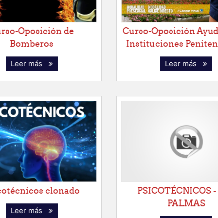
rso-Oposición de
Curso-Oposición Ayud
Bomberos
Instituciones Peniten
Leer más
Leer más
cotécnicos clonado
PSICOTÉCNICOS -
PALMAS
Leer más