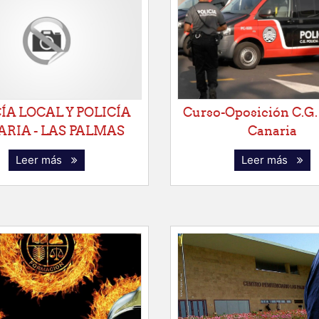
ÍA LOCAL Y POLICÍA
Curso-Oposición C.G. 
RIA - LAS PALMAS
Canaria
Leer más
Leer más