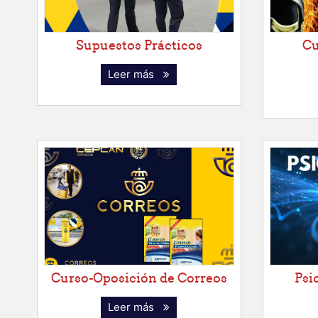
Supuestos Prácticos
Cu
Leer más
Curso-Oposición de Correos
Psi
Leer más