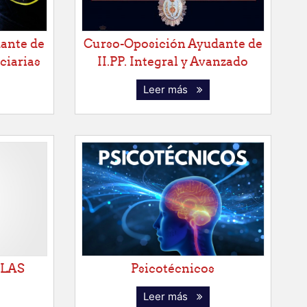
ante de
Curso-Oposición Ayudante de
ciarias
II.PP. Integral y Avanzado
Leer más
 LAS
Psicotécnicos
Leer más