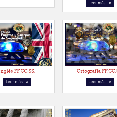
Leer más
Inglés FF.CC.SS.
Ortografía FF.CC.
Leer más
Leer más